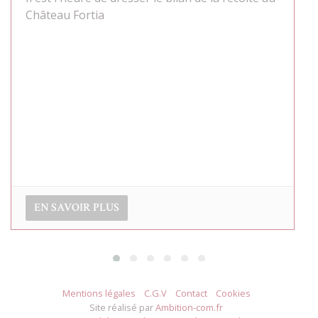
Château Fortia sera une nouvelle fois présent
au salon des Printemps de Châteauneuf du
Pape
EN SAVOIR PLUS
Mentions légales
C.G.V
Contact
Cookies
Site réalisé par
Ambition-com.fr