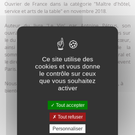
Ouvrier de France dans la catégorie "Maître d'hôtel,
service et arts de la table" en novembre 2018.
Auteur du livre 'Le Vin' par Antoine Pétrus, son
ouvrage
nous transmets toutes ses connaissances sur
le du monde du vin, ses conseils et ses coups de cœur,
ainsi que sa vision très contemporaine de la
sommellerie. Aujourd'hui, il est le directeur général et
Ce site utilise des
le directeur des achats vin pour le restaurant
Taillevent
cookies et vous donne
Paris.
le contrôle sur ceux
que vous souhaitez
Nous le remercions pour sa visite et sa gentillesse, à
activer
bientôt à Château Fortia !
Tout accepter
Tout refuser
Personnaliser