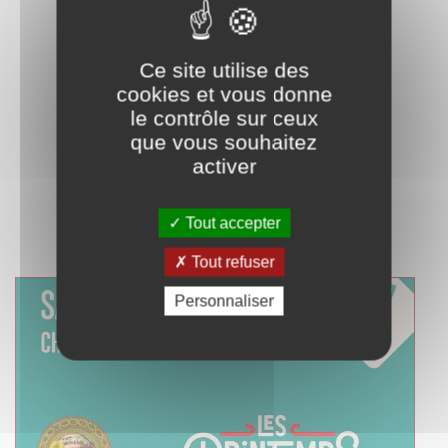
VOS ENTREES GRATUITES
→
ICI
LE PLAN DU SALON
→
ICI
Ce site utilise des
TOUTES LES INFOS SUR LE SALON
→
ICI
cookies et vous donne
le contrôle sur ceux
que vous souhaitez
activer
Tout accepter
Tout refuser
Personnaliser