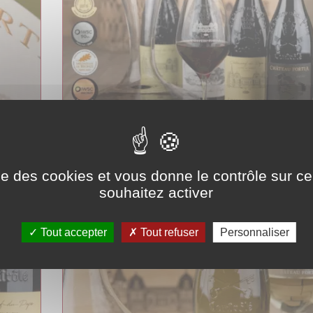
20
QU'EN EST-IL DES CONCOURS 2020?
ise des cookies et vous donne le contrôle sur 
blanc
Nos médailles obtenues sur l'année 2020.
souhaitez activer
Tout accepter
Tout refuser
Personnaliser