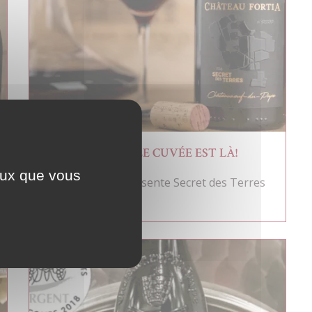
NOTRE NOUVELLE CUVÉE EST LÀ!
ceux que vous
Château Fortia présente Secret des Terres